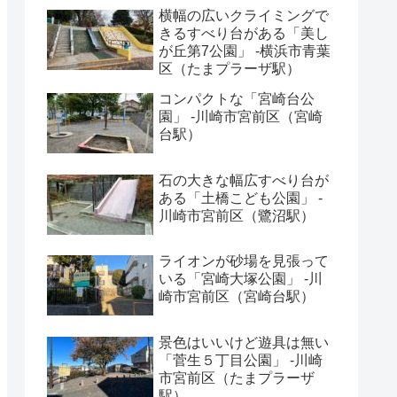
横幅の広いクライミングで
きるすべり台がある「美し
が丘第7公園」 -横浜市青葉
区（たまプラーザ駅）
コンパクトな「宮崎台公
園」 -川崎市宮前区（宮崎
台駅）
石の大きな幅広すべり台が
ある「土橋こども公園」 -
川崎市宮前区（鷺沼駅）
ライオンが砂場を見張って
いる「宮崎大塚公園」 -川
崎市宮前区（宮崎台駅）
景色はいいけど遊具は無い
「菅生５丁目公園」 -川崎
市宮前区（たまプラーザ
駅）