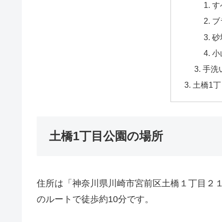
す
ブ
砂
小
手洗
土橋1
土橋1丁目公園の場所
住所は「神奈川県川崎市宮前区土橋１丁目２１−
のルートで徒歩約10分です。