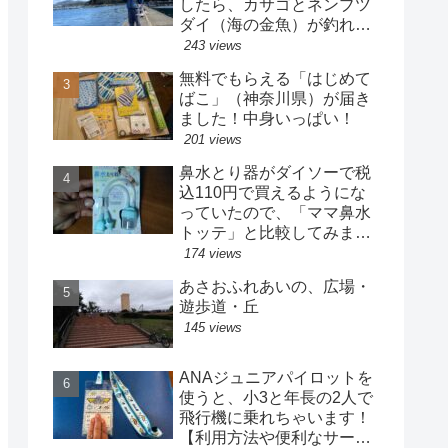
したら、カサゴとネンブツ
ダイ（海の金魚）が釣れた
よ！
243 views
無料でもらえる「はじめて
ばこ」（神奈川県）が届き
ました！中身いっぱい！
201 views
鼻水とり器がダイソーで税
込110円で買えるようにな
っていたので、「ママ鼻水
トッテ」と比較してみまし
た
174 views
あさおふれあいの、広場・
遊歩道・丘
145 views
ANAジュニアパイロットを
使うと、小3と年長の2人で
飛行機に乗れちゃいます！
【利用方法や便利なサービ