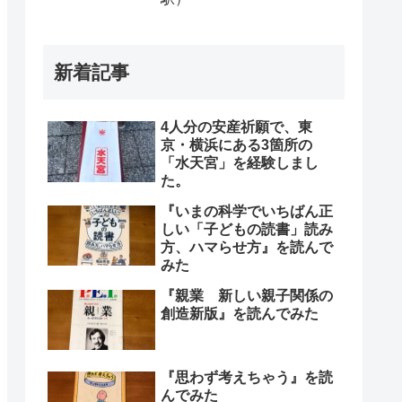
新着記事
4人分の安産祈願で、東
京・横浜にある3箇所の
「水天宮」を経験しまし
た。
『いまの科学でいちばん正
しい「子どもの読書」読み
方、ハマらせ方』を読んで
みた
『親業 新しい親子関係の
創造新版』を読んでみた
『思わず考えちゃう』を読
んでみた