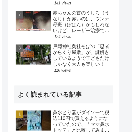
ス】
141 views
赤ちゃんの首のうしろ（う
なじ）が赤いのは、ウンナ
母斑（ぼはん）かもしれな
いけど、レーザー治療で目
立たなくなりました！【治
124 views
療完了】
戸隠神社奥社そばの「忍者
からくり屋敷」が、謎解き
しているようで子どもだけ
じゃなく大人も楽しい！
116 views
よく読まれている記事
鼻水とり器がダイソーで税
込110円で買えるようにな
っていたので、「ママ鼻水
トッテ」と比較してみまし