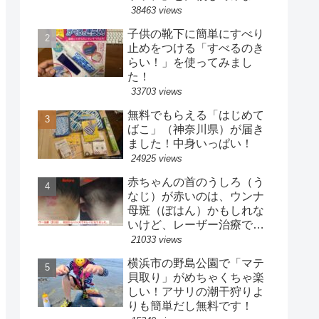
た
38463 views
子供の靴下に簡単にすべり
止めをつける「すべるのき
らい！」を使ってみまし
た！
33703 views
無料でもらえる「はじめて
ばこ」（神奈川県）が届き
ました！中身いっぱい！
24925 views
赤ちゃんの首のうしろ（う
なじ）が赤いのは、ウンナ
母斑（ぼはん）かもしれな
いけど、レーザー治療で目
立たなくなりました！【治
21033 views
療完了】
横浜市の野島公園で「マテ
貝取り」がめちゃくちゃ楽
しい！アサリの潮干狩りよ
りも簡単だし無料です！