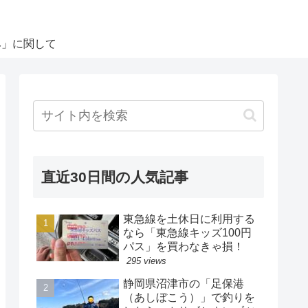
み」に関して
直近30日間の人気記事
東急線を土休日に利用する
なら「東急線キッズ100円
パス」を買わなきゃ損！
295 views
静岡県沼津市の「足保港
（あしぼこう）」で釣りを