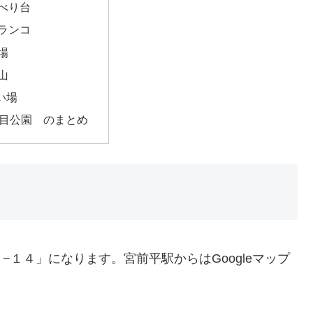
べり台
ランコ
場
山
い場
丁目公園 のまとめ
１４」になります。宮前平駅からはGoogleマップ