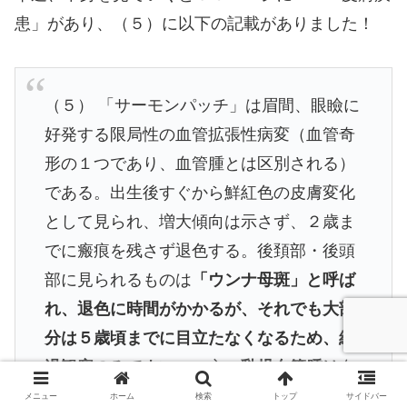
患」があり、（５）に以下の記載がありました！
（５） 「サーモンパッチ」は眉間、眼瞼に
好発する限局性の血管拡張性病変（血管奇
形の１つであり、血管腫とは区別される）
である。出生後すぐから鮮紅色の皮膚変化
として見られ、増大傾向は示さず、２歳ま
でに瘢痕を残さず退色する。後頚部・後頭
部に見られるものは
「ウンナ母斑」と呼ば
れ、退色に時間がかかるが、それでも大部
分は５歳頃までに目立たなくなるため、経
過観察のみでよい。
一方、
乳児血管腫は
血
管内皮細胞の増殖性病変で、生直後にはほ
メニュー
ホーム
検索
トップ
サイドバー