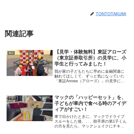
TONTOTAKUMI
関連記事
【見学・体験無料】東証アローズ
施設
（東京証券取引所）の見学に、小
学生と行ってみました！
我が家の子どもたちに早めに金融関連に
触れてほしくて、ずっと気になっていた
「東証Arrows（アローズ）」の見学に行
ってきました。すべての見学及び体験は
無料で参加することができ、自由見学で
あれば事前予約無しでも入館することで
マックの「ハッピーセット」を、
子育て
きますが、取引が行...
子どもが車内で食べる時のアイデ
ィアがすごい！
車で出かけたときに、マックでドライブ
スルーをした後、、、助手席の第1子くん
の方を見たら、マックシェイクにチキン
ナゲットの入れ物が刺さってました！！