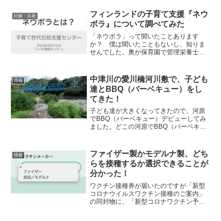
奥に、「んっ？！なにこれ？！？！」と
聞いたら、「何かで見たからやってみ
フィンランドの子育て支援『ネウ
妊娠・出産
た！」とのこと。第1子く...
ボラ』について調べてみた
「ネウボラ」って聞いたことあります
か？ 僕は聞いたこともないし、知りま
せんでした。奥が保育園で管理栄養士を
しているのですが、職場の保育園が「ネ
ウボラ事業」も行っていて「ネウボラ」
という言葉を知りました。「ネウボラ」
中津川の愛川橋河川敷で、子ども
情報
は、フィンランド語で｢アド...
達とBBQ（バーベキュー）をし
てきた！
子ども達が大きくなってきたので、河原
でBBQ（バーベキュー）デビューしてみ
ました。どこの河原でBBQ（バーベキュ
ー）するか悩んだのですが、父が子ども
の頃に連れて行ってもらって、学生時代
にはみんなでワチャワチャしていた神奈
ファイザー製かモデルナ製、どち
情報
川県愛甲郡愛川町を流...
らを接種するか選択できることが
分かった！
ワクチン接種券が届いたのですが「新型
コロナウイルスワクチン接種のご案内」
の同封物に、「新型コロナワクチン予防
接種についての説明書」が『ファイザー
社製用』と『武田／モデルナ社製用』の