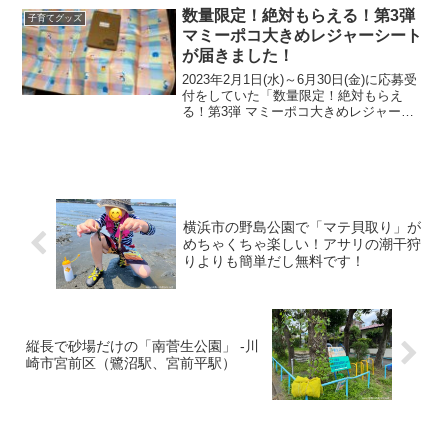
両方が入っていました。両方が入ってい
数量限定！絶対もらえる！第3弾
子育てグッズ
るということは、『ファイ...
マミーポコ大きめレジャーシート
が届きました！
2023年2月1日(水)～6月30日(金)に応募受
付をしていた「数量限定！絶対もらえ
る！第3弾 マミーポコ大きめレジャーシ
ート」が、9月半ばを過ぎて、やっと届き
ました！一番大きなCタイプで応募したの
ですが、大きいのはもちろんのこと、か
なりし...
横浜市の野島公園で「マテ貝取り」が
めちゃくちゃ楽しい！アサリの潮干狩
りよりも簡単だし無料です！
縦長で砂場だけの「南菅生公園」 -川
崎市宮前区（鷺沼駅、宮前平駅）