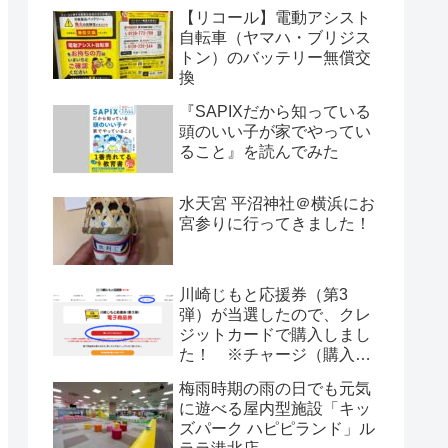
【リコール】電動アシスト
自転車（ヤマハ・ブリジス
トン）のバッテリー無償交
換
『SAPIXだから知っている
頭のいい子が家でやってい
ること』を読んでみた
水天宮 平沼神社＠横浜にお
宮参りに行ってきました！
川崎じもと応援券（第3
弾）が当選したので、クレ
ジットカードで購入しまし
た！ ※チャージ（購入）
期限は6月24日（金）まで
梅雨時期の雨の日でも元気
に遊べる屋内型施設「キッ
ズパーク ハピピランド」ル