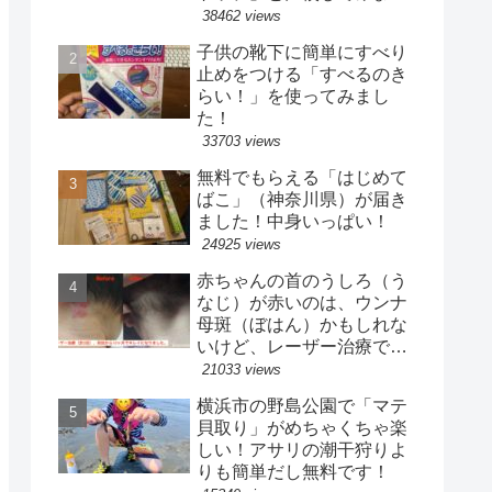
た
38462 views
子供の靴下に簡単にすべり
止めをつける「すべるのき
らい！」を使ってみまし
た！
33703 views
無料でもらえる「はじめて
ばこ」（神奈川県）が届き
ました！中身いっぱい！
24925 views
赤ちゃんの首のうしろ（う
なじ）が赤いのは、ウンナ
母斑（ぼはん）かもしれな
いけど、レーザー治療で目
立たなくなりました！【治
21033 views
療完了】
横浜市の野島公園で「マテ
貝取り」がめちゃくちゃ楽
しい！アサリの潮干狩りよ
りも簡単だし無料です！