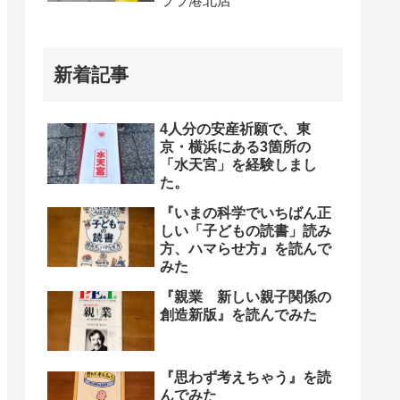
ララ港北店
新着記事
4人分の安産祈願で、東
京・横浜にある3箇所の
「水天宮」を経験しまし
た。
『いまの科学でいちばん正
しい「子どもの読書」読み
方、ハマらせ方』を読んで
みた
『親業 新しい親子関係の
創造新版』を読んでみた
『思わず考えちゃう』を読
んでみた