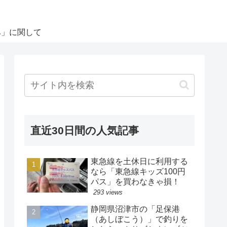
み」に関して
直近30日間の人気記事
東急線を土休日に利用する
なら「東急線キッズ100円
パス」を買わなきゃ損！
293 views
静岡県沼津市の「足保港
（あしぼこう）」で釣りを