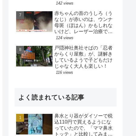
ス】
142 views
赤ちゃんの首のうしろ（う
なじ）が赤いのは、ウンナ
母斑（ぼはん）かもしれな
いけど、レーザー治療で目
立たなくなりました！【治
124 views
療完了】
戸隠神社奥社そばの「忍者
からくり屋敷」が、謎解き
しているようで子どもだけ
じゃなく大人も楽しい！
116 views
よく読まれている記事
鼻水とり器がダイソーで税
込110円で買えるようにな
っていたので、「ママ鼻水
トッテ」と比較してみまし