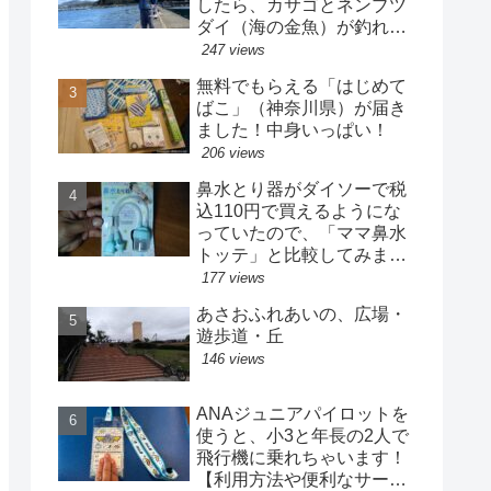
したら、カサゴとネンブツ
ダイ（海の金魚）が釣れた
よ！
247 views
無料でもらえる「はじめて
ばこ」（神奈川県）が届き
ました！中身いっぱい！
206 views
鼻水とり器がダイソーで税
込110円で買えるようにな
っていたので、「ママ鼻水
トッテ」と比較してみまし
た
177 views
あさおふれあいの、広場・
遊歩道・丘
146 views
ANAジュニアパイロットを
使うと、小3と年長の2人で
飛行機に乗れちゃいます！
【利用方法や便利なサービ