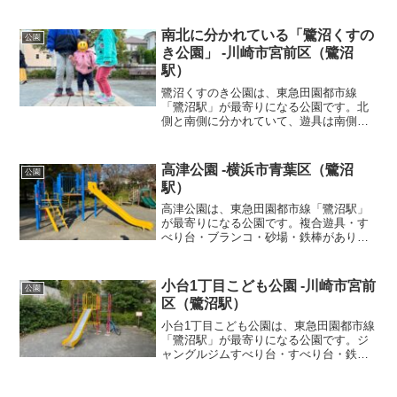
た。
南北に分かれている「鷺沼くすの
公園
き公園」 -川崎市宮前区（鷺沼
駅）
鷺沼くすのき公園は、東急田園都市線
「鷺沼駅」が最寄りになる公園です。北
側と南側に分かれていて、遊具は南側
に、ジャングルジム・鉄棒・スプリング
遊具がありました。
高津公園 -横浜市青葉区（鷺沼
公園
駅）
高津公園は、東急田園都市線「鷺沼駅」
が最寄りになる公園です。複合遊具・す
べり台・ブランコ・砂場・鉄棒がありま
した。
小台1丁目こども公園 -川崎市宮前
公園
区（鷺沼駅）
小台1丁目こども公園は、東急田園都市線
「鷺沼駅」が最寄りになる公園です。ジ
ャングルジムすべり台・すべり台・鉄
棒・スプリング遊具がありました。