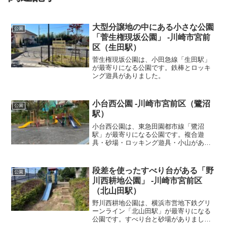
大型分譲地の中にある小さな公園
公園
「菅生権現坂公園」 -川崎市宮前
区（生田駅）
菅生権現坂公園は、小田急線「生田駅」
が最寄りになる公園です。鉄棒とロッキ
ング遊具がありました。
小台西公園 -川崎市宮前区（鷺沼
公園
駅）
小台西公園は、東急田園都市線「鷺沼
駅」が最寄りになる公園です。複合遊
具・砂場・ロッキング遊具・小山があり
ました。
段差を使ったすべり台がある「野
公園
川西耕地公園」 -川崎市宮前区
（北山田駅）
野川西耕地公園は、横浜市営地下鉄グリ
ーンライン「北山田駅」が最寄りになる
公園です。すべり台と砂場がありまし