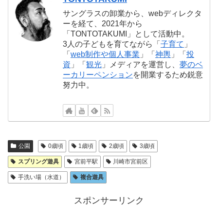
サングラスの卸業から、webディレクタ
ーを経て、2021年から
「TONTOTAKUMI」として活動中。
3人の子どもを育てながら「
子育て
」
「
web制作や個人事業
」「
神輿
」「
投
資
」「
観光
」メディアを運営し、
夢のベ
ーカリーペンション
を開業するため鋭意
努力中。
公園
0歳頃
1歳頃
2歳頃
3歳頃
スプリング遊具
宮前平駅
川崎市宮前区
手洗い場（水道）
複合遊具
スポンサーリンク