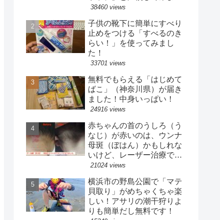
た
38460 views
子供の靴下に簡単にすべり
止めをつける「すべるのき
らい！」を使ってみまし
た！
33701 views
無料でもらえる「はじめて
ばこ」（神奈川県）が届き
ました！中身いっぱい！
24916 views
赤ちゃんの首のうしろ（う
なじ）が赤いのは、ウンナ
母斑（ぼはん）かもしれな
いけど、レーザー治療で目
立たなくなりました！【治
21024 views
療完了】
横浜市の野島公園で「マテ
貝取り」がめちゃくちゃ楽
しい！アサリの潮干狩りよ
りも簡単だし無料です！