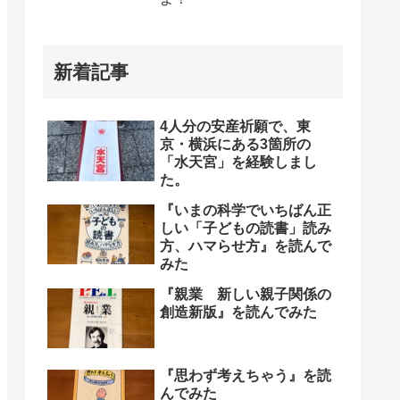
新着記事
4人分の安産祈願で、東
京・横浜にある3箇所の
「水天宮」を経験しまし
た。
『いまの科学でいちばん正
しい「子どもの読書」読み
方、ハマらせ方』を読んで
みた
『親業 新しい親子関係の
創造新版』を読んでみた
『思わず考えちゃう』を読
んでみた