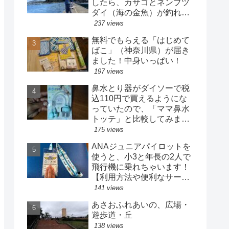
したら、カサゴとネンブツ
ダイ（海の金魚）が釣れた
よ！
237 views
無料でもらえる「はじめて
ばこ」（神奈川県）が届き
ました！中身いっぱい！
197 views
鼻水とり器がダイソーで税
込110円で買えるようにな
っていたので、「ママ鼻水
トッテ」と比較してみまし
た
175 views
ANAジュニアパイロットを
使うと、小3と年長の2人で
飛行機に乗れちゃいます！
【利用方法や便利なサービ
ス】
141 views
あさおふれあいの、広場・
遊歩道・丘
138 views