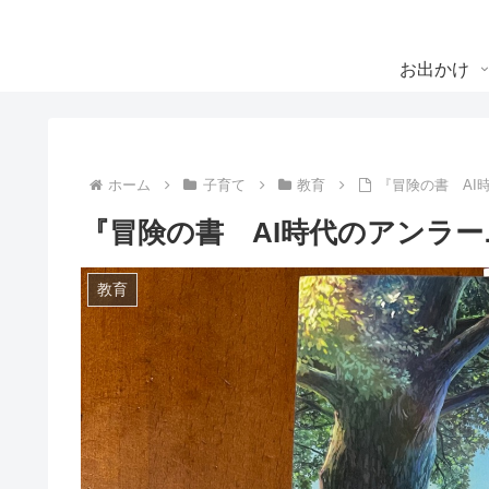
お出かけ
ホーム
子育て
教育
『冒険の書 AI
『冒険の書 AI時代のアンラ
教育