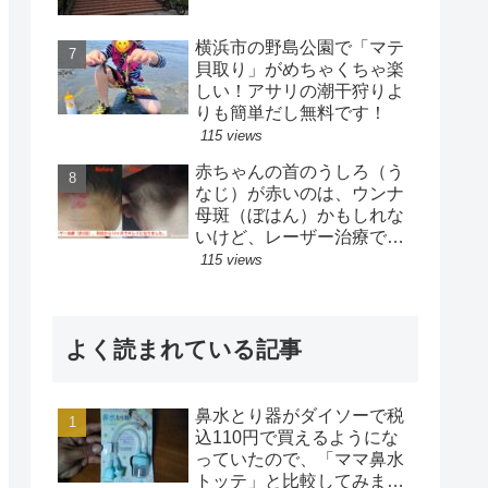
横浜市の野島公園で「マテ
貝取り」がめちゃくちゃ楽
しい！アサリの潮干狩りよ
りも簡単だし無料です！
115 views
赤ちゃんの首のうしろ（う
なじ）が赤いのは、ウンナ
母斑（ぼはん）かもしれな
いけど、レーザー治療で目
立たなくなりました！【治
115 views
療完了】
よく読まれている記事
鼻水とり器がダイソーで税
込110円で買えるようにな
っていたので、「ママ鼻水
トッテ」と比較してみまし