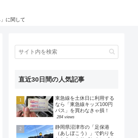
み」に関して
直近30日間の人気記事
東急線を土休日に利用する
なら「東急線キッズ100円
パス」を買わなきゃ損！
284 views
静岡県沼津市の「足保港
（あしぼこう）」で釣りを