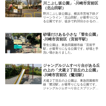
川こぶし坂公園」 -川崎市宮前区
（北山田駅）
野川こぶし坂公園は、横浜市営地下鉄グ
リーンライン「北山田駅」が最寄りにな
る公園ですが、徒歩で約33分かかるの
で、結構遠いです。すべり台・砂場・ロ
ッキング遊具がありました。すぐそばに
は、土日祝日のみオープンするおしゃれ
砂場だけある小さな「菅生公園」
公園
ファームマーケット「S...
-川崎市宮前区（宮前平駅）
菅生公園は、東急田園都市線「宮前平
駅」が最寄りになる公園です。砂場と手
洗い場がありました。
ジャングルジムすべり台がある丘
公園
の上の「犬蔵２丁目丘の上公園」
-川崎市宮前区（鷺沼駅）
犬蔵２丁目丘の上公園は、東急田園都市
線「鷺沼駅」が最寄りになる公園です。
ジャングルジムすべり台とスプリング遊
具がありました。