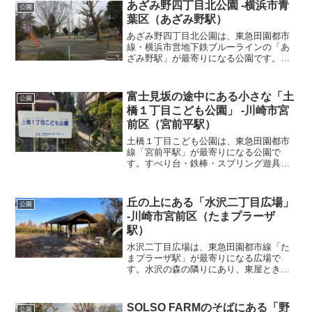
あざみ野四丁目北公園 -横浜市青
公園
葉区（あざみ野駅）
あざみ野四丁目北公園は、東急田園都市
線・横浜市営地下鉄ブルーラインの「あ
ざみ野駅」が最寄りになる公園です。砂
場・すべり台・ブランコ・鉄棒がありま
した。ここも息子が爆睡していたので、
道路から見ていきましたが、２段になっ
富士見坂の途中にある小さな「土
公園
ていて上に遊具、下に遊歩...
橋１丁目こども公園」 -川崎市宮
前区（宮前平駅）
土橋１丁目こども公園は、東急田園都市
線「宮前平駅」が最寄りになる公園で
す。すべり台・鉄棒・スプリング遊具が
ありました。
丘の上にある「水沢二丁目広場」
公園
-川崎市宮前区（たまプラーザ
駅）
水沢二丁目広場は、東急田園都市線「た
まプラーザ駅」が最寄りになる広場で
す。水沢の森の隣りにあり、東屋ときれ
いなトイレがありました。
SOLSO FARMのそばにある「野
公園