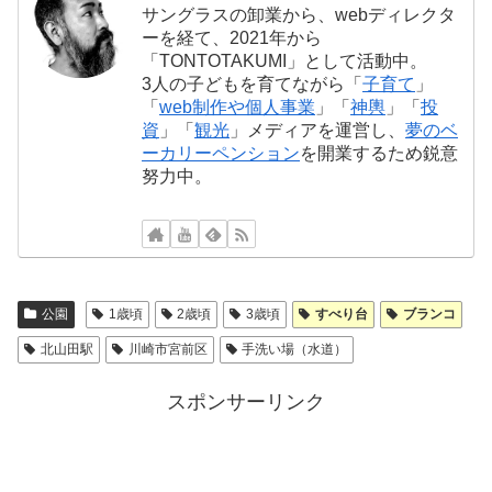
サングラスの卸業から、webディレクタ
ーを経て、2021年から
「TONTOTAKUMI」として活動中。
3人の子どもを育てながら「
子育て
」
「
web制作や個人事業
」「
神輿
」「
投
資
」「
観光
」メディアを運営し、
夢のベ
ーカリーペンション
を開業するため鋭意
努力中。
公園
1歳頃
2歳頃
3歳頃
すべり台
ブランコ
北山田駅
川崎市宮前区
手洗い場（水道）
スポンサーリンク