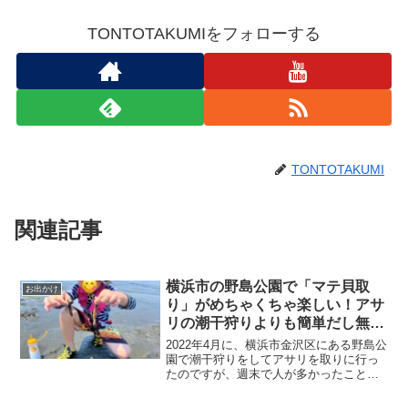
TONTOTAKUMIをフォローする
TONTOTAKUMI
関連記事
横浜市の野島公園で「マテ貝取
お出かけ
り」がめちゃくちゃ楽しい！アサ
リの潮干狩りよりも簡単だし無料
です！
2022年4月に、横浜市金沢区にある野島公
園で潮干狩りをしてアサリを取りに行っ
たのですが、週末で人が多かったことも
あるせいか、ほとんど取ることが出来ま
せんでした。そんな中、何やら白い粉を