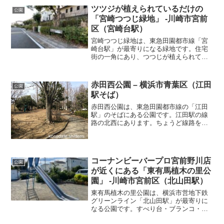
持った家族が穴に粉をかけて、何かを取
ツツジが植えられているだけの
公園
りまくっていました...
「宮崎つつじ緑地」 -川崎市宮前
区（宮崎台駅）
宮崎つつじ緑地は、東急田園都市線「宮
崎台駅」が最寄りになる緑地です。住宅
街の一角にあり、つつじが植えられてい
ました。
赤田西公園 – 横浜市青葉区（江田
公園
駅そば）
赤田西公園は、東急田園都市線の「江田
駅」のそばにある公園です。江田駅の線
路の北西にあります。ちょうど線路を越
えた反対側には赤田東公園もありまし
た。公園は、２段になっていて南側の上
の段は複合遊具がありました。ここはち
ゃんとトイレがあります。下...
コーナンビーバープロ宮前野川店
公園
が近くにある「東有馬植木の里公
園」 -川崎市宮前区（北山田駅）
東有馬植木の里公園は、横浜市営地下鉄
グリーンライン「北山田駅」が最寄りに
なる公園です。すべり台・ブランコ・ス
プリング遊具・健康遊具・広いグラウン