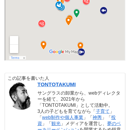
この記事を書いた人
TONTOTAKUMI
サングラスの卸業から、webディレクタ
ーを経て、2021年から
「TONTOTAKUMI」として活動中。
3人の子どもを育てながら「
子育て
」
「
web制作や個人事業
」「
神輿
」「
投
資
」「
観光
」メディアを運営し、
夢のベ
ーカリーペンション
を開業するため鋭意