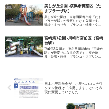
ドがありました。
美しが丘公園 -横浜市青葉区（た
公園
まプラーザ駅）
美しが丘公園は、東急田園都市線「たま
プラーザ駅」が最寄りになる公園です。
砂場・すべり台・ブランコ・鉄棒・ター
ザンロープ・複合遊具・健康遊具があり
ました。美しが丘公園は大きめの公園で
ターザンロープもあり、ロケットハウス
宮崎第3公園 -川崎市宮前区（宮崎
公園
という「こどもログハウス...
台駅）
宮崎第3公園は、東急田園都市線「宮崎台
駅」が最寄りになる公園です。複合遊
具・砂場・鉄棒・ブランコ・スプリング
遊具がありました。宮崎第3公園の複合遊
具は大きくて、くるくる系のすべり台が
楽しいです！
日本小児科学会が、小児へのコロナワ
クチン接種は「推奨します」という表
現に変更していました